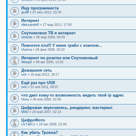
Ищу программиста
grafff
» 07 июн 2012, 03:34
Интернет
AleksandeR
» 27 мар 2012, 17:50
Спутниковое ТВ и интернет
vintools
» 06 мар 2008, 09:09
Помогите плз!!! У меня трабл с компом...
Viverra
» 28 фев 2008, 20:02
Интернет по розетке или Спутниковый
Warger
» 08 авг 2006, 12:52
Домашняя сеть
uvk
» 16 мар 2012, 18:17
Ещё раз про USB
uvk
» 22 ноя 2011, 08:07
что дает кому-то возможность видеть твой ip адрес
Ночь
» 06 янв 2006, 02:06
Цифровая звукозапись, рендеринг, мастеринг.
MAD
» 28 май 2007, 02:13
ЦифроФото
UsT@Cc
» 19 авг 2008, 22:49
Как убить Трояна?