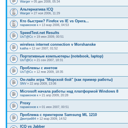
Warger
» 05 дек 2008, 05:34
Альтернатива ICQ
Warger
» 27 ноя 2006, 11:29
Кто быстрее? Firefox vs IE vs Opera...
парамонов к
» 13 мар 2006, 04:53
SpeedTest.net Results
UsT@Cc
» 19 июн 2009, 00:51
wireless internet connection v Morshanske
katiha
» 12 окт 2007, 01:52
Портативные компьютеры (notebook, laptop)
UsT@Cc
» 21 сен 2007, 18:31
Проблемы с инетом
UsT@Cc
» 12 янв 2009, 18:35
Он-лайн игра "Морской бой" (как пример работы)
SNV
» 22 апр 2009, 13:06
Microsoft начала работы над платформой Windows 8
парамонов к
» 21 апр 2009, 20:28
Proxy
парамонов к
» 01 июн 2007, 00:51
Проблема с принтером Samsung ML 1210
Дмитрий84
» 12 мар 2009, 14:52
ICQ vs Jabber