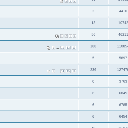
1
2
3
2
4410
13
1074
56
4621
1
2
3
4
188
11085
...
1
11
12
13
5
5897
236
12747
...
1
14
15
16
0
3763
6
6845
6
6785
6
6454