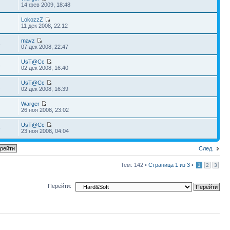
14 фев 2009, 18:48
LokozzZ
11 дек 2008, 22:12
mavz
6
07 дек 2008, 22:47
UsT@Cc
3
02 дек 2008, 16:40
UsT@Cc
2
02 дек 2008, 16:39
Warger
26 ноя 2008, 23:02
UsT@Cc
5
23 ноя 2008, 04:04
След.
Тем: 142 •
Страница
1
из
3
•
1
2
3
Перейти: