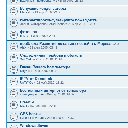
Василиса Прекрасная
» 17 июл 2007, 23:13
Вспухшие конденсаторы
Elessah
» 19 апр 2010, 22:50
Интернет!проконсультируйте пожалуйста!
Дарья Викторовна Богатырева » 29 мар 2011, 16:53
фотошоп
рам
» 11 дек 2005, 02:41
проблема Развития локальных сетей в г. Моршанске
AleX
» 19 фев 2005, 03:49
Сис. админам Тамбова и области
XuTMaH
» 29 сен 2010, 11:46
Глюки Вашего Компьютера
Mitya
» 11 янв 2006, 08:58
IPTV от Domolink
UsT@Cc
» 02 май 2010, 18:22
Бесплатный интернет от триколора
синицын руслан
» 09 мар 2010, 16:09
FreeBSD
MAD
» 04 ноя 2009, 22:11
GPS Карты
синицын руслан
» 21 янв 2009, 18:33
Windows Seven