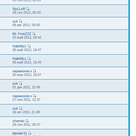
28 сен 2013, 00:23
StyLLeR
28 сен 2013, 00:20
uvk
2
09 авг 2012, 00:00
Mr. FreeZZZ
23 май 2012, 09:42
Halk68zz
7
05 май 2012, 16:47
Halk68zz
4
05 май 2012, 16:43
парамонов к
20 мар 2012, 16:57
uvk
01 дек 2011, 22:48
парамонов к
3
27 ноя 2011, 12:37
uvk
16 окт 2011, 21:48
shaman
9
26 сен 2011, 09:37
blender31
2