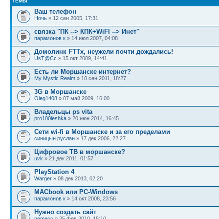
ТЕМЫ
Ваш телефон
Ночь
» 12 сен 2005, 17:31
связка "ПК --> КПК+WiFI --> Инет"
парамонов к
» 14 июл 2007, 04:08
Домолинк FTTx, неужели почти дождались!
UsT@Cc
» 15 окт 2009, 14:41
Есть ли Моршанске интернет?
My Mystic Realm
» 10 сен 2011, 18:27
3G в Моршанске
Oleg1408
» 07 май 2009, 16:00
Владельцы ps vita
pro100leshka
» 20 июн 2014, 16:45
Сети wi-fi в Моршанске и за его пределами
синицын руслан
» 17 дек 2006, 22:27
Цифровое ТВ в моршанске?
uvk
» 21 дек 2011, 01:57
PlayStation 4
Warger
» 08 дек 2013, 02:20
MACbook или PC-Windows
парамонов к
» 14 окт 2008, 23:56
Нужно создать сайт
nemecc
» 25 фев 2010, 15:10