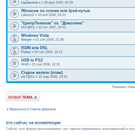
парамонов к
» 08 фев 2009, 00:39
Яблоком по голове или Ipod-нутые
LokozzZ
» 10 ноя 2008, 20:21
"ЦентрТелеком" vs. "Домолинк"
UsT@Cc
» 22 окт 2007, 20:41
Windows Vista
Warger
» 01 сен 2006, 22:38
ISDN или DSL
Ромка
» 09 сен 2006, 19:12
USB to PS2
Hroft
» 21 ноя 2008, 12:22
Старое железо (хлам)
UsT@Cc
» 31 мар 2008, 18:50
Показать темы
Новая тема
Вернуться в Список форумов
КТО СЕЙЧАС НА КОНФЕРЕНЦИИ
Сейчас этот форум просматривают: нет зарегистрированных пользователей и гост