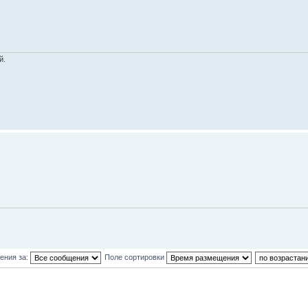
й.
ения за:
Поле сортировки