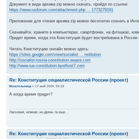
Документ в виде архива zip можно скачать, пройдя по ссылке:
https://www.rusforum.com/attachment.php ... 1773279191
Приложение для чтения архива zip можно бесплатно скачать в Инте
Скачивайте, храните в компьютерах, смартфонах, на флэшках, ком
Придет время, когда эта Конституция будет востребована в России 
Читать Конституцию онлайн можно здесь:
https://sites.google.com/view/socialist ... nstitution
http://socialist-russia-constitution.wuaze.com
http://www.rus-constitution.byethost7.com
Re: Конституция социалистической России (проект)
Искательница
» 17 май 2026, 03:16
А когда время придет?
Ласковая, нежная, но дрянь та еще...
Re: Конституция социалистической России (проект)