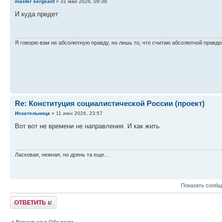
master sergeant
» 31 май 2026, 09:38
И куда предет
Я говорю вам не абсолютную правду, но лишь то, что считаю абсолютной правдо
Re: Конституция социалистической России (проект)
Искательница
» 11 июн 2026, 23:57
Вот вот не времени не направления. И как жить
Ласковая, нежная, но дрянь та еще...
Показать сообщ
Ответить
Вернуться в Обо всем