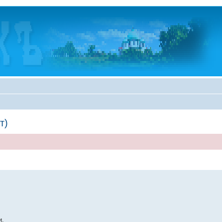
т)
и.