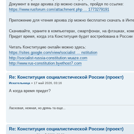
Документ в виде архива zip можно скачать, пройдя по ссылке:
https://www.rusforum.com/attachment.php ... 1773279191
Приложение для чтения архива zip можно бесплатно скачать в Инте
Скачивайте, храните в компьютерах, смартфонах, на флэшках, ком
Придет время, когда эта Конституция будет востребована в России 
Читать Конституцию онлайн можно здесь:
https://sites.google.com/view/socialist ... nstitution
http://socialist-russia-constitution.wuaze.com
http://www.rus-constitution.byethost7.com
Re: Конституция социалистической России (проект)
Искательница
» 17 май 2026, 03:16
А когда время придет?
Ласковая, нежная, но дрянь та еще...
Re: Конституция социалистической России (проект)