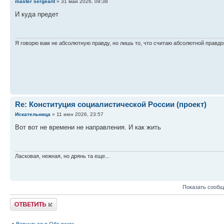
master sergeant
» 31 май 2026, 09:38
И куда предет
Я говорю вам не абсолютную правду, но лишь то, что считаю абсолютной правдо
Re: Конституция социалистической России (проект)
Искательница
» 11 июн 2026, 23:57
Вот вот не времени не направления. И как жить
Ласковая, нежная, но дрянь та еще...
Показать сообщ
Ответить
Вернуться в Обо всем