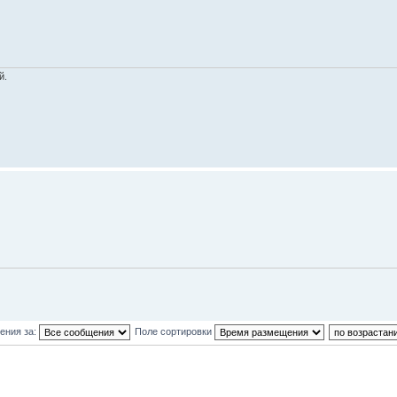
й.
ения за:
Поле сортировки