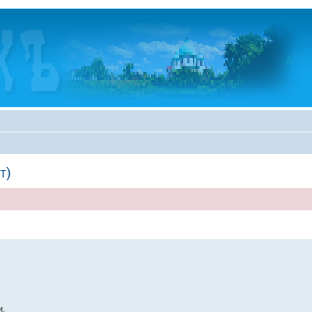
т)
и.