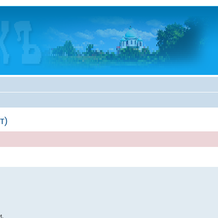
т)
и.