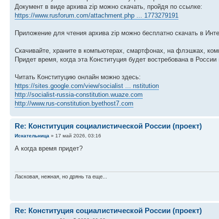
Документ в виде архива zip можно скачать, пройдя по ссылке:
https://www.rusforum.com/attachment.php ... 1773279191
Приложение для чтения архива zip можно бесплатно скачать в Инте
Скачивайте, храните в компьютерах, смартфонах, на флэшках, ком
Придет время, когда эта Конституция будет востребована в России 
Читать Конституцию онлайн можно здесь:
https://sites.google.com/view/socialist ... nstitution
http://socialist-russia-constitution.wuaze.com
http://www.rus-constitution.byethost7.com
Re: Конституция социалистической России (проект)
Искательница
» 17 май 2026, 03:16
А когда время придет?
Ласковая, нежная, но дрянь та еще...
Re: Конституция социалистической России (проект)