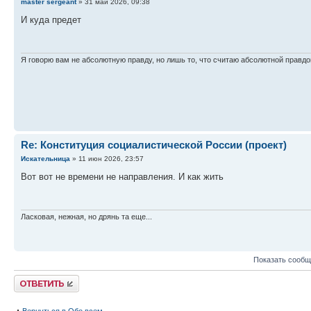
master sergeant
» 31 май 2026, 09:38
И куда предет
Я говорю вам не абсолютную правду, но лишь то, что считаю абсолютной правдо
Re: Конституция социалистической России (проект)
Искательница
» 11 июн 2026, 23:57
Вот вот не времени не направления. И как жить
Ласковая, нежная, но дрянь та еще...
Показать сообщ
Ответить
Вернуться в Обо всем