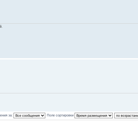
й.
ения за:
Поле сортировки