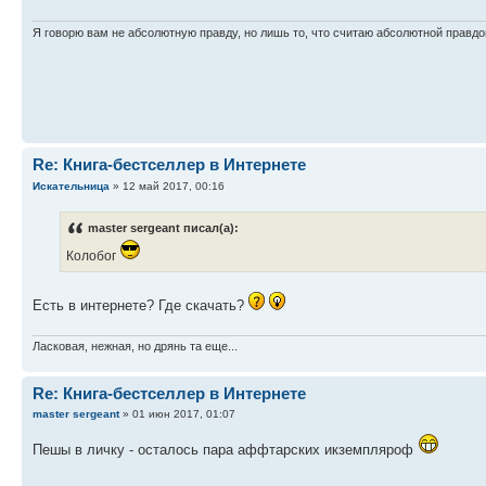
Я говорю вам не абсолютную правду, но лишь то, что считаю абсолютной правдо
Re: Книга-бестселлер в Интернете
Искательница
» 12 май 2017, 00:16
master sergeant писал(а):
Колобог
Есть в интернете? Где скачать?
Ласковая, нежная, но дрянь та еще...
Re: Книга-бестселлер в Интернете
master sergeant
» 01 июн 2017, 01:07
Пешы в личку - осталось пара аффтарских икземпляроф