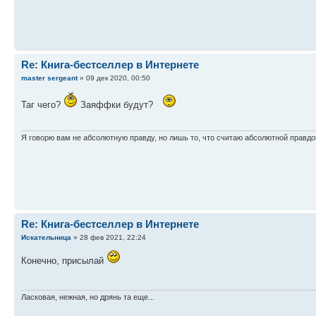
Re: Книга-бестселлер в Интернете
master sergeant
» 09 дек 2020, 00:50
Таг чего?
Заяффки будут?
Я говорю вам не абсолютную правду, но лишь то, что считаю абсолютной правдо
Re: Книга-бестселлер в Интернете
Искательница
» 28 фев 2021, 22:24
Конечно, присылай
Ласковая, нежная, но дрянь та еще...