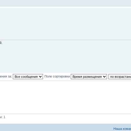
й.
ения за:
Поле сортировки
и: 1
Наша кома