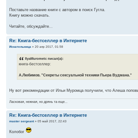
Поставьте название книги с автором в поиск Гугла.
Книгу можно скачать.
Читайте, обсуждайте...
Re: Книга-бестселлер в Интернете
Искательница
» 20 апр 2017, 01:58
IlyaMurometc писал(а):
книга-бестселлер:
А.Любимов. "Секреты сексуальной техники Пьера Вудмана."
Ну вот рекомендации от Ильи Муромца получили, что Алеша попов
Ласковая, нежная, но дрянь та еще...
Re: Книга-бестселлер в Интернете
master sergeant
» 05 май 2017, 22:43
Колобог