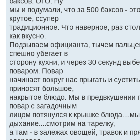
баксов. ОГО. Ну
мы и подумали, что за 500 баксов - это
крутое, ссупер
традиционное. Что наверное, раз стол
как вкусно.
Подзываем официанта, тычем пальцем
спешно убегает в
сторону кухни, и через 30 секунд выбе
поваром. Повар
начинает вокруг нас прыгать и суетить
приносят большое,
накрытое блюдо. Мы в предвкушении 
повар с загадочным
лицом потянулся к крышке блюда....м
дыхание....смотрим на тарелку,
а там - в залежах овощей, травок и прян