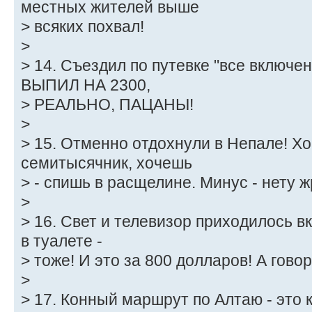
местных жителей выше
> всяких похвал!
>
> 14. Съездил по путевке "все включен
ВЫПИЛ НА 2300,
> РЕАЛЬНО, ПАЦАНЫ!
>
> 15. Отменно отдохнули в Непале! Х
семитысячник, хочешь
> - спишь в расщелине. Минус - нету ж
>
> 16. Свет и телевизор приходилось 
в туалете -
> тоже! И это за 800 долларов! А гово
>
> 17. Конный маршрут по Алтаю - это 