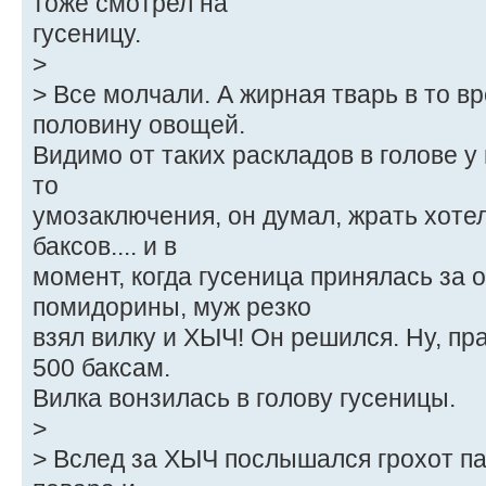
тоже смотрел на
гусеницу.
>
> Все молчали. А жирная тварь в то в
половину овощей.
Видимо от таких раскладов в голове у
то
умозаключения, он думал, жрать хоте
баксов.... и в
момент, когда гусеница принялась за 
помидорины, муж резко
взял вилку и ХЫЧ! Он решился. Ну, пр
500 баксам.
Вилка вонзилась в голову гусеницы.
>
> Вслед за ХЫЧ послышался грохот п