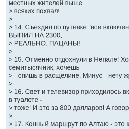
местных жителей выше
> всяких похвал!
>
> 14. Съездил по путевке "все включен
ВЫПИЛ НА 2300,
> РЕАЛЬНО, ПАЦАНЫ!
>
> 15. Отменно отдохнули в Непале! Х
семитысячник, хочешь
> - спишь в расщелине. Минус - нету ж
>
> 16. Свет и телевизор приходилось 
в туалете -
> тоже! И это за 800 долларов! А гово
>
> 17. Конный маршрут по Алтаю - это 