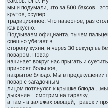
баксов. ОГО. Ну
мы и подумали, что за 500 баксов - это
крутое, ссупер
традиционное. Что наверное, раз стол
как вкусно.
Подзываем официанта, тычем пальцем
спешно убегает в
сторону кухни, и через 30 секунд выбе
поваром. Повар
начинает вокруг нас прыгать и суетить
приносят большое,
накрытое блюдо. Мы в предвкушении 
повар с загадочным
лицом потянулся к крышке блюда....м
дыхание....смотрим на тарелку,
а там - в залежах овощей, травок и прян