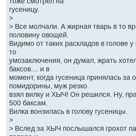
тоже смотрел на
гусеницу.
>
> Все молчали. А жирная тварь в то в
половину овощей.
Видимо от таких раскладов в голове у
то
умозаключения, он думал, жрать хоте
баксов.... и в
момент, когда гусеница принялась за 
помидорины, муж резко
взял вилку и ХЫЧ! Он решился. Ну, пр
500 баксам.
Вилка вонзилась в голову гусеницы.
>
> Вслед за ХЫЧ послышался грохот п