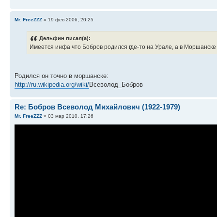
Mr. FreeZZZ
» 19 фев 2006, 20:25
Дельфин писал(а):
Имеется инфа что Бобров родился где-то на Урале, а в Моршанске жи
Родился он точно в моршанске:
http://ru.wikipedia.org/wiki/
Всеволод_Бобров
Re: Бобров Всеволод Михайлович (1922-1979)
Mr. FreeZZZ
» 03 мар 2010, 17:26