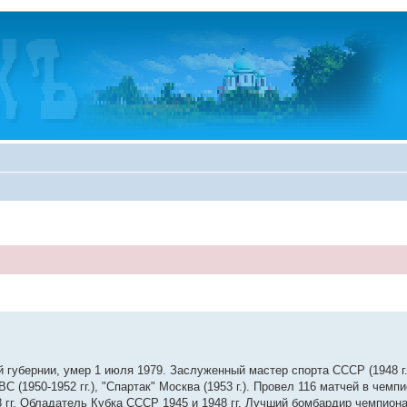
 губернии, умер 1 июля 1979. Заслуженный мастер спорта СССР (1948 г
С (1950-1952 гг.), "Спартак" Москва (1953 г.). Провел 116 матчей в чемп
8 гг. Обладатель Кубка СССР 1945 и 1948 гг. Лучший бомбардир чемпиона