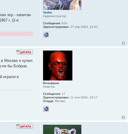
Vadim
их игр - капитан
Администратор
967 г. (2-я
Сообщения:
616
Зарегистрирован:
27 апр 2004, 23:42
 в Москве я купил
сли бы Бобров,
й играли в
Вольфрам
Новичок
Сообщения:
17
Зарегистрирован:
11 ноя 2004, 18:17
Откуда:
Москва