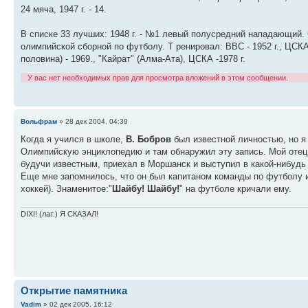
24 мяча, 1947 г. - 14.
В списке 33 лучших: 1948 г. - №1 левый полусредний нападающий. 
олимпийской сборной по футболу. Т ренировал: ВВС - 1952 г., ЦСКА - 
половина) - 1969., "Кайрат" (Алма-Ата), ЦСКА -1978 г.
У вас нет необходимых прав для просмотра вложений в этом сообщении.
Вольфрам
» 28 дек 2004, 04:39
Когда я учился в школе,
В. Бобров
был известной личностью, но я 
Олимпийскую энциклопедию и там обнаружил эту запись. Мой отец 
будучи известным, приехал в Моршанск и выступил в какой-нибудь 
Еще мне запомнилось, что он был капитаном команды по футболу 
хоккей). Знаменитое:"
Шайбу! Шайбу!
" на футболе кричали ему.
DIXI! (лат.) Я СКАЗАЛ!
Открытие памятника
Vadim
» 02 дек 2005, 16:12