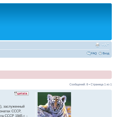
FAQ
Вход
Сообщений: 8 • Страница
1
из
1
.), заслуженный
ионатах СССР,
та СССР 1945 г. -