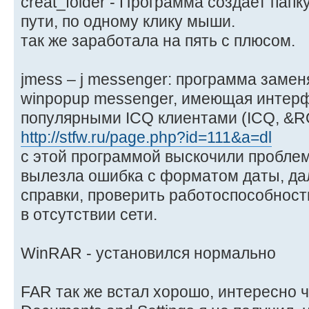
creat_folder - Программа создает пап
пути, по одному клику мыши.
так же заработала на пять с плюсом.
jmess – j messenger: программа заме
winpopup messenger, имеющая интерф
популярными ICQ клиентами (ICQ, &RQ
http://stfw.ru/page.php?id=111&a=dl
с этой программой выскочили пробле
вылезла ошибка с форматом даты, да
справки, проверить работоспособност
в отсутствии сети.
WinRAR - установился нормально
FAR так же встал хорошо, интересно ч