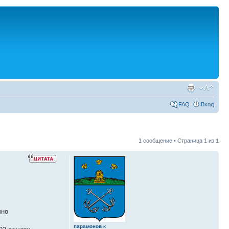
FAQ
Вход
1 сообщение • Страница
1
из
1
чно
парамонов к