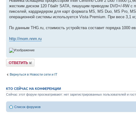
Новинка оснащена процессором Intel Centrino Core 2 Duo T5500 (1,6
жестким диском 120 Гбайт SATA, пишущим приводом DVD+/-RW с п
пикселей, кардридером для карт формата MS, MS Duo, MS Pro, MS 
операционной системы используется Vista Premium. При весе 3,1 кг,
По данным THG.ru, стоимость устройства составит порядка 1000 ев
http://mom.nnm.ru
Ответить
Вернуться в Новости сети и IT
КТО СЕЙЧАС НА КОНФЕРЕНЦИИ
Сейчас этот форум просматривают: нет зарегистрированных пользователей и гост
Список форумов