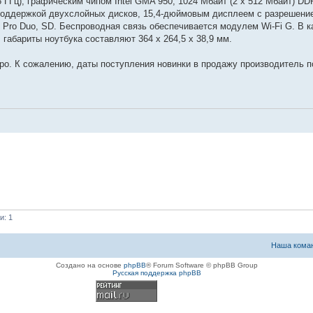
6 ГГц), графическим чипом Intel GMA 950, 1024 Мбайт (2 x 512 Мбайт) DD
оддержкой двухслойных дисков, 15,4-дюймовым дисплеем с разрешение
Pro Duo, SD. Беспроводная связь обеспечивается модулем Wi-Fi G. В к
 габариты ноутбука составляют 364 x 264,5 x 38,9 мм.
ро. К сожалению, даты поступления новинки в продажу производитель по
и: 1
Наша кома
Создано на основе
phpBB
® Forum Software © phpBB Group
Русская поддержка phpBB