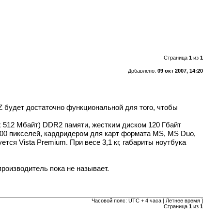
Страница
1
из
1
Добавлено:
09 окт 2007, 14:20
 будет достаточно функциональной для того, чтобы
2 x 512 Мбайт) DDR2 памяти, жестким диском 120 Гбайт
0 пикселей, кардридером для карт формата MS, MS Duo,
ся Vista Premium. При весе 3,1 кг, габариты ноутбука
производитель пока не называет.
Часовой пояс: UTC + 4 часа [ Летнее время ]
Страница
1
из
1