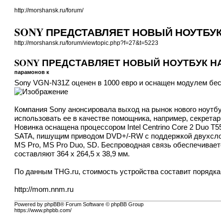
http://morshansk.ru/forum/
SONY ПРЕДСТАВЛЯЕТ НОВЫЙ НОУТБУ
http://morshansk.ru/forum/viewtopic.php?f=27&t=5223
SONY ПРЕДСТАВЛЯЕТ НОВЫЙ НОУТБУК Н
парамонов к
Sony VGN-N31Z оценен в 1000 евро и оснащен модулем бес
Компания Sony анонсировала выход на рынок нового ноутб
использовать ее в качестве помощника, например, секрета
Новинка оснащена процессором Intel Centrino Core 2 Duo T5
SATA, пишущим приводом DVD+/-RW с поддержкой двухслой
MS Pro, MS Pro Duo, SD. Беспроводная связь обеспечиваетс
составляют 364 x 264,5 x 38,9 мм.
По данным THG.ru, стоимость устройства составит порядка
http://mom.nnm.ru
Powered by phpBB® Forum Software © phpBB Group
https://www.phpbb.com/