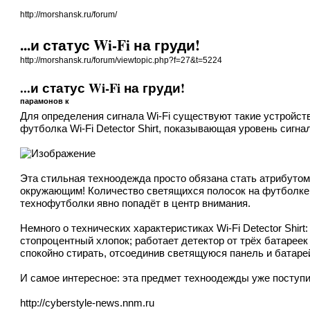
http://morshansk.ru/forum/
...и статус Wi-Fi на груди!
http://morshansk.ru/forum/viewtopic.php?f=27&t=5224
...и статус Wi-Fi на груди!
парамонов к
Для определения сигнала Wi-Fi существуют такие устройств
футболка Wi-Fi Detector Shirt, показывающая уровень сигна
Эта стильная техноодежда просто обязана стать атрибутом 
окружающим! Количество светящихся полосок на футболке м
технофутболки явно попадёт в центр внимания.
Немного о технических характеристиках Wi-Fi Detector Shir
стопроцентный хлопок; работает детектор от трёх батарее
спокойно стирать, отсоединив светящуюся панель и батаре
И самое интересное: эта предмет техноодежды уже поступил
http://cyberstyle-news.nnm.ru