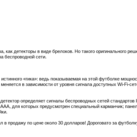
а, как детекторы в виде брелоков. Но такого оригинального ре
ла беспроводной сети.
истинного «гика»: ведь показываемая на этой футболке мощност
еняется в зависимости от уровня сигнала доступных Wi-Fi-сет
t: детектор определяет сигналы беспроводных сетей стандартов 
к AAA, для которых предусмотрен специальный карманчик; панел
йки.
 в продажу по цене около 30 долларов! Дороговато за футболку