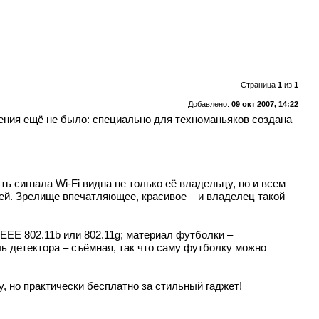
Страница
1
из
1
Добавлено:
09 окт 2007, 14:22
шения ещё не было: специально для техноманьяков создана
ь сигнала Wi-Fi видна не только её владельцу, но и всем
ей. Зрелище впечатляющее, красивое – и владелец такой
IEEE 802.11b или 802.11g; материал футболки –
ь детектора – съёмная, так что саму футболку можно
, но практически бесплатно за стильный гаджет!