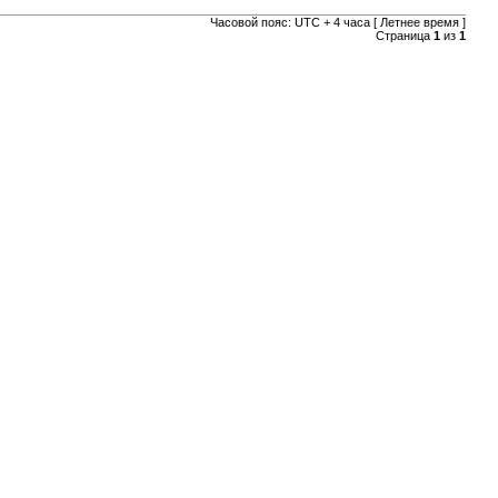
Часовой пояс: UTC + 4 часа [ Летнее время ]
Страница
1
из
1