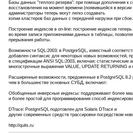
Базы данных "теплого резерва": при помощи дополнения к 
восстановления на момент времени (появившейся в версии 
администраторы теперь могут легко создавать
копии кластеров баз данных с передачей нагрузки при сбое
Построение индексов в on-line: построение индексов теперь
во время записи приложениями данных в таблицы, позволя
прерывания работы.
Возможности SQL:2003: в PostgreSQL, известный соответст
добавлен синтаксис для некоторых новых возможностей, 
в спецификации ANSI SQL:2003, включая: статистические а
многострочные выражения VALUE, UPDATE RETURNING и м
Расширенные возможности, предоженные в PostgreSQL 8.2
чем в большинстве основных СУБД, включают:
Обобщенные инверсные индексы: поддерживают более м
и более простой для программирования способ индексиров
DTrace: PostgreSQL подотовлен для Solaris DTrace и
других современных средств трассировки посредством нов
http://quits.ru