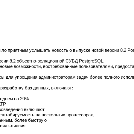
было приятным услышать новость о выпуске новой версии 8.2 Po
рсии 8.2 объектно-реляционной СУБД PostgreSQL.
 новые возможности, востребованные пользователями, предост
сы для упрощения администраторам задач более полного испол
разработку баз данных, включают:
реднем на 20%
TP.
вовведения включают
асштабируемость на нескольких процессорах,
анным, более быструю
ния слияния.