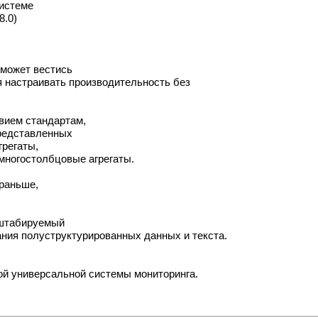
системе
8.0)
.
 может вестись
я настраивать производительность без
вием стандартам,
представленных
грегаты,
ногостолбцовые агрегаты.
 раньше,
аштабируемый
ания полуструктурированных данных и текста.
ой универсальной системы мониторинга.