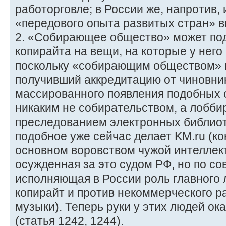
работорговле; в России же, напротив, и
«передового опыта развитых стран» 
2. «Собирающее общество» может под
копирайта на вещи, на которые у него 
поскольку «собирающим обществом» м
получивший аккредитацию от чиновник
массированного появления подобных 
никаким не собирательством, а лобби
преследованием электронных библиоте
подобное уже сейчас делает KM.ru (ко
основном воровством чужой интеллек
осужденная за это судом РФ, но по с
исполняющая в России роль главного 
копирайт и против некоммерческого р
музыки). Теперь руки у этих людей о
(статья 1242, 1244).