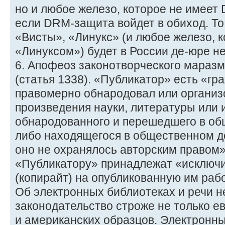
но и любое железо, которое не имеет
если DRM-защита войдет в обиход. То
«Висты», «Линукс» (и любое железо, 
«Линуксом») будет в России де-юре н
6. Апофеоз законотворческого мараз
(статья 1338). «Публикатор» есть «гр
правомерно обнародовал или организ
произведения науки, литературы или и
обнародованного и перешедшего в об
либо находящегося в общественном до
оно не охранялось авторским правом»
«Публикатору» принадлежат «исключ
(копирайт) на опубликованную им рабо
Об электронных библиотеках и речи н
законодательство строже не только ев
и американских образцов. Электронн