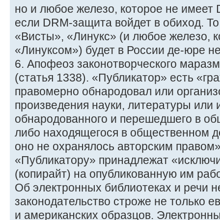
но и любое железо, которое не имеет
если DRM-защита войдет в обиход. То
«Висты», «Линукс» (и любое железо, 
«Линуксом») будет в России де-юре н
6. Апофеоз законотворческого мараз
(статья 1338). «Публикатор» есть «гр
правомерно обнародовал или организ
произведения науки, литературы или и
обнародованного и перешедшего в об
либо находящегося в общественном до
оно не охранялось авторским правом»
«Публикатору» принадлежат «исключ
(копирайт) на опубликованную им рабо
Об электронных библиотеках и речи н
законодательство строже не только ев
и американских образцов. Электронн