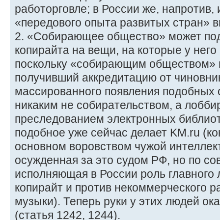
работорговле; в России же, напротив, и
«передового опыта развитых стран» 
2. «Собирающее общество» может под
копирайта на вещи, на которые у него 
поскольку «собирающим обществом» м
получивший аккредитацию от чиновник
массированного появления подобных 
никаким не собирательством, а лобби
преследованием электронных библиоте
подобное уже сейчас делает KM.ru (ко
основном воровством чужой интеллек
осужденная за это судом РФ, но по с
исполняющая в России роль главного 
копирайт и против некоммерческого р
музыки). Теперь руки у этих людей о
(статья 1242, 1244).