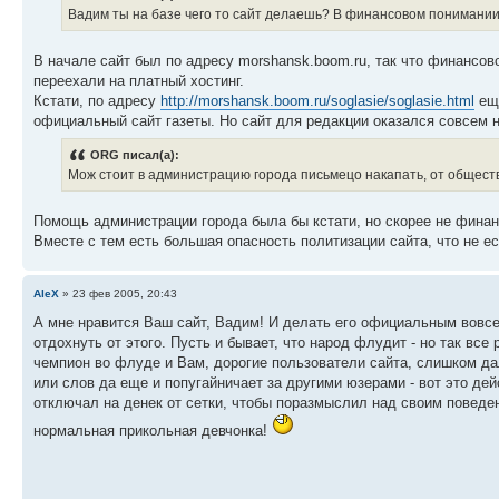
Вадим ты на базе чего то сайт делаешь? В финансовом понимании 
В начале сайт был по адресу morshansk.boom.ru, так что финансово
переехали на платный хостинг.
Кстати, по адресу
http://morshansk.boom.ru/soglasie/soglasie.html
еще
официальный сайт газеты. Но сайт для редакции оказался совсем н
ORG писал(а):
Мож стоит в администрацию города письмецо накапать, от обществ
Помощь администрации города была бы кстати, но скорее не финан
Вместе с тем есть большая опасность политизации сайта, что не е
AleX
» 23 фев 2005, 20:43
А мне нравится Ваш сайт, Вадим! И делать его официальным вовсе н
отдохнуть от этого. Пусть и бывает, что народ флудит - но так вс
чемпион во флуде и Вам, дорогие пользователи сайта, слишком дал
или слов да еще и попугайничает за другими юзерами - вот это дей
отключал на денек от сетки, чтобы поразмыслил над своим поведени
нормальная прикольная девчонка!