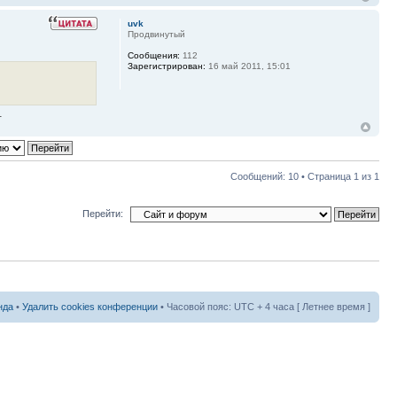
uvk
Продвинутый
Сообщения:
112
Зарегистрирован:
16 май 2011, 15:01
.
Сообщений: 10 • Страница
1
из
1
Перейти:
нда
•
Удалить cookies конференции
• Часовой пояс: UTC + 4 часа [ Летнее время ]