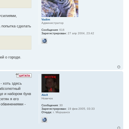
 усилиями,
Vadim
Администратор
а попытка сделать
Сообщения:
616
Зарегистрирован:
27 апр 2004, 23:42
ей о городе.
- хоть здесь
 абсолютный
ще и набором букв
AleX
Новичок
сетян я его
 обвинениями -
Сообщения:
30
Зарегистрирован:
19 фев 2005, 03:33
Откуда:
г. Моршанск