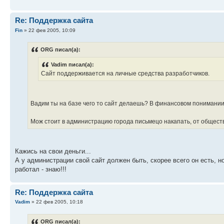
Re: Поддержка сайта
Fin
» 22 фев 2005, 10:09
ORG писал(а):
Vadim писал(а):
Сайт поддерживается на личные средства разработчиков.
Вадим ты на базе чего то сайт делаешь? В финансовом понимании 
Мож стоит в администрацию города письмецо накапать, от обществ
Кажись на свои деньги...
А у администрации свой сайт должен быть, скорее всего он есть, 
работал - знаю!!!
Re: Поддержка сайта
Vadim
» 22 фев 2005, 10:18
ORG писал(а):