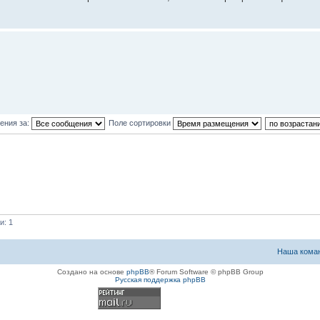
ения за:
Поле сортировки
и: 1
Наша кома
Создано на основе
phpBB
® Forum Software © phpBB Group
Русская поддержка phpBB