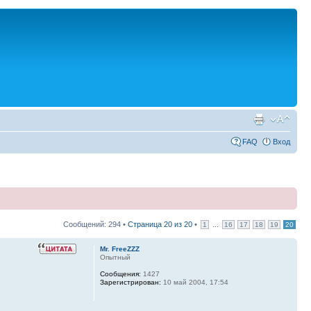
FAQ
Вход
Сообщений: 294 •
Страница
20
из
20
•
...
1
16
17
18
19
20
Mr. FreeZZZ
Опытный
Сообщения:
1427
Зарегистрирован:
10 май 2004, 17:54