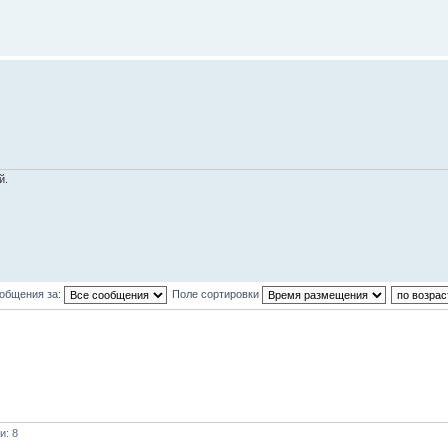
й.
ообщения за:
Поле сортировки
и: 8