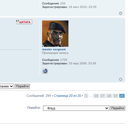
Сообщения:
233
Зарегистрирован:
16 июл 2010, 23:35
master sergeant
Прапорщик запаса
Сообщения:
1705
Зарегистрирован:
23 мар 2006, 23:36
Сообщений: 294 •
Страница
20
из
20
•
...
1
16
17
18
19
20
Перейти: