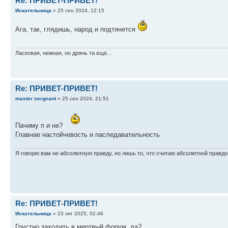
Re: ПРИВЕТ-ПРИВЕТ!
Искательница
» 25 сен 2024, 12:15
Ага, так, глядишь, народ и подтянется
Ласковая, нежная, но дрянь та еще...
Re: ПРИВЕТ-ПРИВЕТ!
master sergeant
» 25 сен 2024, 21:51
Пачиму п и не?
Главнае настойчевость и паследаватильность
Я говорю вам не абсолютную правду, но лишь то, что считаю абсолютной правдо
Re: ПРИВЕТ-ПРИВЕТ!
Искательница
» 23 окт 2025, 02:46
Грустно заходить в мертвый форум, да?