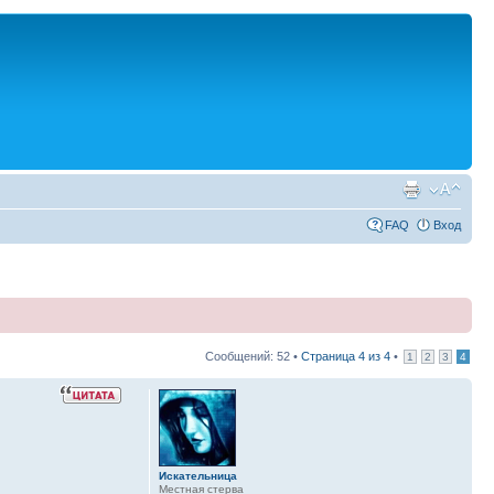
FAQ
Вход
Сообщений: 52 •
Страница
4
из
4
•
1
2
3
4
Искательница
Местная стерва