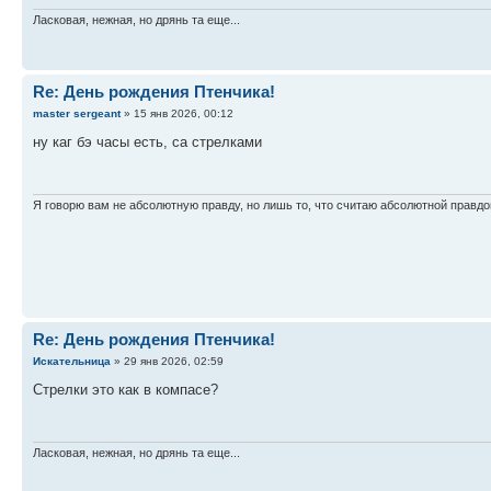
Ласковая, нежная, но дрянь та еще...
Re: День рождения Птенчика!
master sergeant
» 15 янв 2026, 00:12
ну каг бэ часы есть, са стрелками
Я говорю вам не абсолютную правду, но лишь то, что считаю абсолютной правдо
Re: День рождения Птенчика!
Искательница
» 29 янв 2026, 02:59
Стрелки это как в компасе?
Ласковая, нежная, но дрянь та еще...