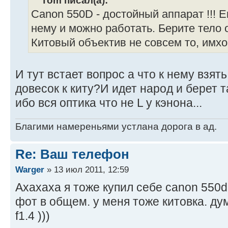
Canon 550D - достойный аппарат !!! 
нему и можно работать. Берите тело 
Китовый объектив не совсем то, имхо
И тут встает вопрос а что к нему взят
довесок к киту?И идет народ и берет 
ибо вся оптика что не L у кэнона...
Благими намереньями устлана дорога в ад.
Re: Ваш телефон
Warger
» 13 июл 2011, 12:59
Ахахаха я тоже купил себе canon 550d
фот в общем. у меня тоже китовка. д
f1.4 )))