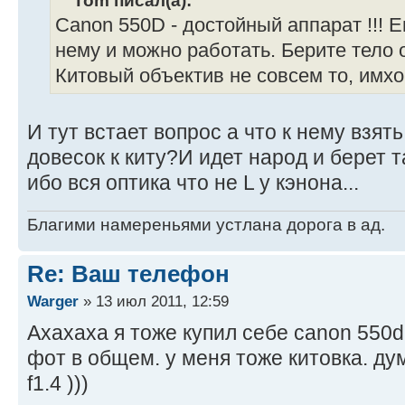
Canon 550D - достойный аппарат !!! 
нему и можно работать. Берите тело 
Китовый объектив не совсем то, имхо
И тут встает вопрос а что к нему взят
довесок к киту?И идет народ и берет 
ибо вся оптика что не L у кэнона...
Благими намереньями устлана дорога в ад.
Re: Ваш телефон
Warger
» 13 июл 2011, 12:59
Ахахаха я тоже купил себе canon 550d
фот в общем. у меня тоже китовка. д
f1.4 )))