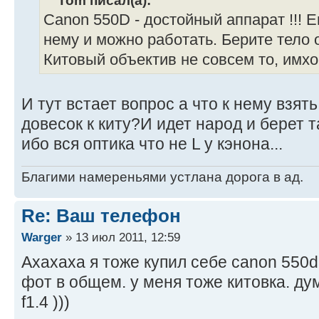
Canon 550D - достойный аппарат !!! 
нему и можно работать. Берите тело 
Китовый объектив не совсем то, имхо
И тут встает вопрос а что к нему взят
довесок к киту?И идет народ и берет 
ибо вся оптика что не L у кэнона...
Благими намереньями устлана дорога в ад.
Re: Ваш телефон
Warger
» 13 июл 2011, 12:59
Ахахаха я тоже купил себе canon 550d
фот в общем. у меня тоже китовка. д
f1.4 )))