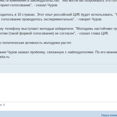
нести изменения в законодательство. "Мы могли бы попробовать это гол
ернет-голосование", - сказал Чуров.
водилось в 10 странах. Этот опыт российский ЦИК будет использовать. 
 голосование проводилось экспериментально", - говорит Чуров.
ому телефону выступают молодые избиратели. "Молодежь настойчиво тр
этим (такой формой голосования) не согласен", - сказал глава ЦИК.
о политическая активность молодежи растет.
ния Чуров назвал проблему, связанную с наблюдателями. По его мнени
ita.ru.
и: 0
Наша кома