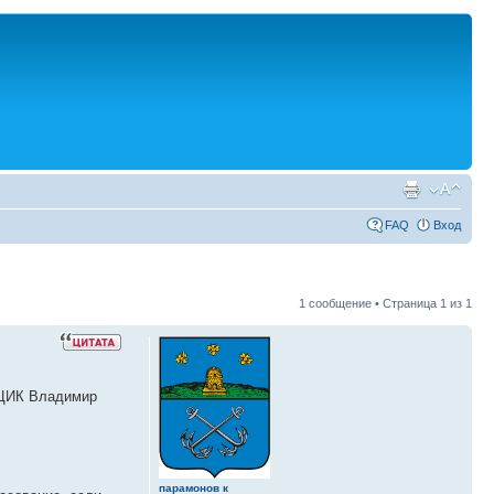
FAQ
Вход
1 сообщение • Страница
1
из
1
а ЦИК Владимир
парамонов к