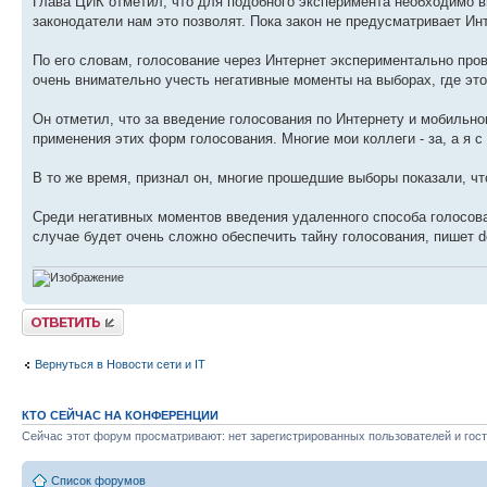
Глава ЦИК отметил, что для подобного эксперимента необходимо в
законодатели нам это позволят. Пока закон не предусматривает Инт
По его словам, голосование через Интернет экспериментально про
очень внимательно учесть негативные моменты на выборах, где это
Он отметил, что за введение голосования по Интернету и мобильн
применения этих форм голосования. Многие мои коллеги - за, а я с 
В то же время, признал он, многие прошедшие выборы показали, чт
Среди негативных моментов введения удаленного способа голосова
случае будет очень сложно обеспечить тайну голосования, пишет de
Ответить
Вернуться в Новости сети и IT
КТО СЕЙЧАС НА КОНФЕРЕНЦИИ
Сейчас этот форум просматривают: нет зарегистрированных пользователей и гост
Список форумов